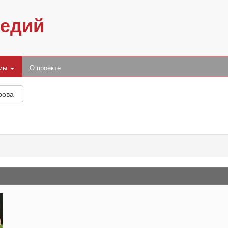
педий
умы
О проекте
рова