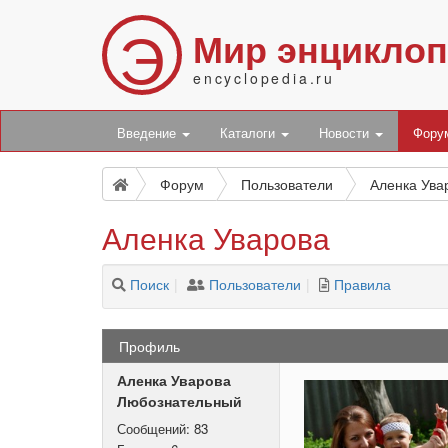
Э
Мир энцикло
encyclopedia.ru
Введение
Каталоги
Новости
Фор
Форум
Пользователи
Аленка Ува
Аленка Уварова
Поиск
Пользователи
Правила
Профиль
Аленка Уварова
Любознательный
Сообщений:
83