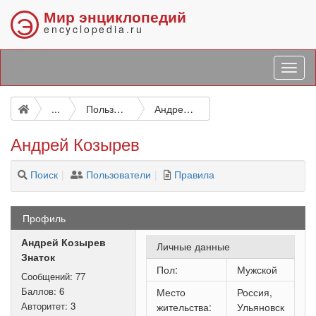
Мир энциклопедий
Э
encyclopedia.ru
...
Пользователи
Андрей Козырев
Андрей Козырев
Поиск
Пользователи
Правила
Профиль
Андрей Козырев
Личные данные
Знаток
Пол:
Мужской
Сообщений:
77
Баллов:
6
Место
Россия,
Авторитет:
3
жительства:
Ульяновск