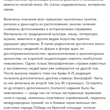
важности начатой книги. Их статьи содержательны, интересны,
свежи.
Включены описания всех чувашских населенных пунктов
региона и дана карта их расположения, многие селения
снабжены фотоснимками и историческими справками.
Материалы по традиционной культуре, языку, литературе,
музыке, живописи и другим видам искусства приятно
украшают двухтомник. В папке редколлегии достаточно много
накопилось сведений по фауне и флоре края, по
достопримечательностям, археологическим и архитектурным
ценностям, но в краткой энциклопедии охватить необъятное
невозможно. Одних только биографических справок известных
и заслуженных людей края уже набирается на другой том.
После выпуска первого тома (на буквы А-Л) редакция
получила дополнительно десятки славных биографий. Часть
из них включена во второй том (на 36 страницах). Оставлять
их до второго дополненного (полного) издания было бы
невозможно — среди них не только заслуженные труженики
села и города, чемпионы спортивных соревнований, лауреаты
международных премий, но и боевые герои военных лет,
участники парада Победы на Красной площади, полные