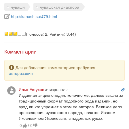
чуваши
чувашская диаспора
Ссылка на источник в интернете
http://kanash.su/479.html
(Голосов: 2, Рейтинг: 3.44)
Комментарии
Предупреждение
Для добавления комментариев требуется
авторизация
Сс
Илья Евтухов
31 марта 2012
на
Изданная энциклопедия, конечно же, далеко вышла за
ко
традиционный формат подобного рода изданий, но
вряд ли кто упрекнет в этом ее авторов. Великое дело
просвещения чувашского народа, начатое Иваном
Яковлевичем Яковлевым, в надежных руках.
0
/
0