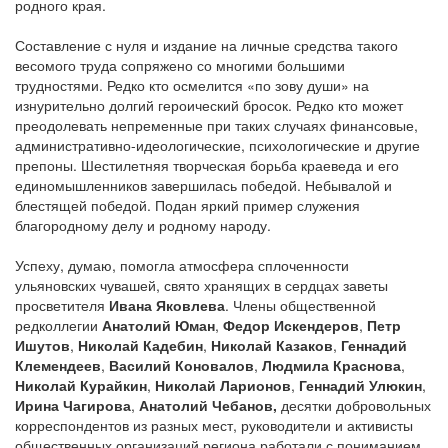
родного края.
Составление с нуля и издание на личные средства такого
весомого труда сопряжено со многими большими
трудностями. Редко кто осмелится «по зову души» на
изнурительно долгий героический бросок. Редко кто может
преодолевать непременные при таких случаях финансовые,
административно-идеологические, психологические и другие
препоны. Шестилетняя творческая борьба краеведа и его
единомышленников завершилась победой. Небывалой и
блестящей победой. Подан яркий пример служения
благородному делу и родному народу.
Успеху, думаю, помогла атмосфера сплоченности
ульяновских чувашей, свято хранящих в сердцах заветы
просветителя
Ивана Яковлева
. Члены общественной
редколлегии
Анатолий Юман
,
Федор Искендеров
,
Петр
Ишутов
,
Николай Кадебин
,
Николай Казаков
,
Геннадий
Клемендеев
,
Василий Коновалов
,
Людмила Краснова
,
Николай Курайкин
,
Николай Ларионов
,
Геннадий Улюкин
,
Ирина Чагирова
,
Анатолий Чебанов,
десятки добровольных
корреспондентов из разных мест, руководители и активисты
общественных организаций региона работали с пониманием