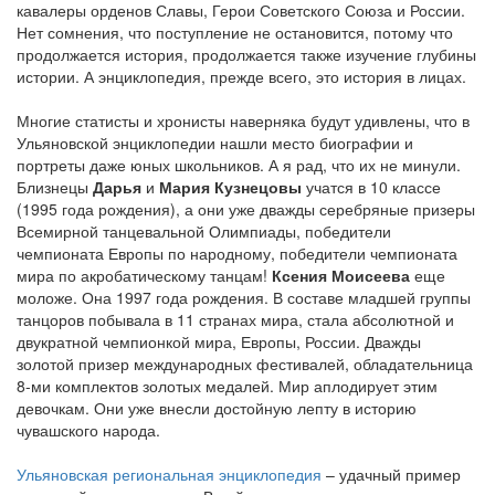
кавалеры орденов Славы, Герои Советского Союза и России.
Нет сомнения, что поступление не остановится, потому что
продолжается история, продолжается также изучение глубины
истории. А энциклопедия, прежде всего, это история в лицах.
Многие статисты и хронисты наверняка будут удивлены, что в
Ульяновской энциклопедии нашли место биографии и
портреты даже юных школьников. А я рад, что их не минули.
Близнецы
Дарья
и
Мария Кузнецовы
учатся в 10 классе
(1995 года рождения), а они уже дважды серебряные призеры
Всемирной танцевальной Олимпиады, победители
чемпионата Европы по народному, победители чемпионата
мира по акробатическому танцам!
Ксения Моисеева
еще
моложе. Она 1997 года рождения. В составе младшей группы
танцоров побывала в 11 странах мира, стала абсолютной и
двукратной чемпионкой мира, Европы, России. Дважды
золотой призер международных фестивалей, обладательница
8-ми комплектов золотых медалей. Мир аплодирует этим
девочкам. Они уже внесли достойную лепту в историю
чувашского народа.
Ульяновская региональная энциклопедия
– удачный пример