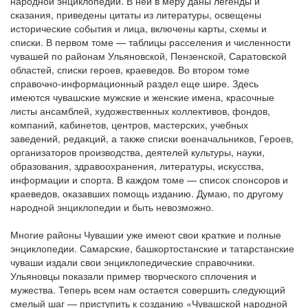
народной энциклопедии. В ней в меру даны легенды и
сказания, приведены цитаты из литературы, освещены
исторические события и лица, включены карты, схемы и
списки. В первом томе — таблицы расселения и численности
чувашей по районам Ульяновской, Пензенской, Саратовской
областей, списки героев, краеведов. Во втором томе
справочно-информационный раздел еще шире. Здесь
имеются чувашские мужские и женские имена, красочные
листы ансамблей, художественных коллективов, фондов,
компаний, кабинетов, центров, мастерских, учебных
заведений, редакций, а также списки военачальников, Героев,
организаторов производства, деятелей культуры, науки,
образования, здравоохранения, литературы, искусства,
информации и спорта. В каждом томе — список спонсоров и
краеведов, оказавших помощь изданию. Думаю, по другому
народной энциклопедии и быть невозможно.
Многие районы Чувашии уже имеют свои краткие и полные
энциклопедии. Самарские, башкортостанские и татарстанские
чуваши издали свои энциклопедические справочники.
Ульяновцы показали пример творческого сплочения и
мужества. Теперь всем нам остается совершить следующий
смелый шаг — приступить к созданию «Чувашской народной