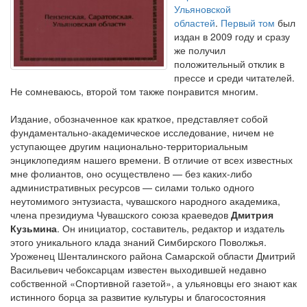
Ульяновской
областей
.
Первый том
был
издан в 2009 году и сразу
же получил
положительный отклик в
прессе и среди читателей.
Не сомневаюсь, второй том также понравится многим.
Издание, обозначенное как краткое, представляет собой
фундаментально-академическое исследование, ничем не
уступающее другим национально-территориальным
энциклопедиям нашего времени. В отличие от всех известных
мне фолиантов, оно осуществлено — без каких-либо
административных ресурсов — силами только одного
неутомимого энтузиаста, чувашского народного академика,
члена президиума Чувашского союза краеведов
Дмитрия
Кузьмина
. Он инициатор, составитель, редактор и издатель
этого уникального клада знаний Симбирского Поволжья.
Уроженец Шенталинского района Самарской области Дмитрий
Васильевич чебоксарцам известен выходившей недавно
собственной «Спортивной газетой», а ульяновцы его знают как
истинного борца за развитие культуры и благосостояния