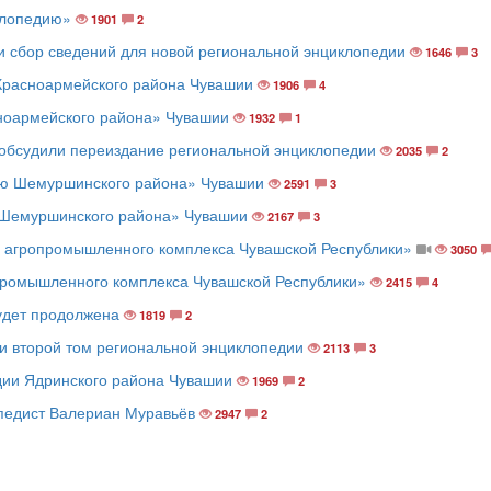
клопедию»
1901
2
 сбор сведений для новой региональной энциклопедии
1646
3
Красноармейского района Чувашии
1906
4
ноармейского района» Чувашии
1932
1
обсудили переиздание региональной энциклопедии
2035
2
ию Шемуршинского района» Чувашии
2591
3
 Шемуршинского района» Чувашии
2167
3
 агропромышленного комплекса Чувашской Республики»
3050
промышленного комплекса Чувашской Республики»
2415
4
удет продолжена
1819
2
и второй том региональной энциклопедии
2113
3
дии Ядринского района Чувашии
1969
2
опедист Валериан Муравьёв
2947
2