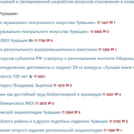
ужной и своевременной разработки вопросов становления и разви
 Чувашии»
ю музыкально-театрального искусства Чувашии»
1427
1
узыкально-театрального искусства Чувашии»
5955
3
ю ЖКХ Чувашии
7750
3
ии регионального агропромышленного комплекса
1256
1
сурсов субъектов РФ: к вопросу о региональном контенте Общена
педические дипломанты и лауреат 29-го конкурса «Лучшие книги 
яется 100 лет
9331
опедист Владимир Зырянов
1672
2
и как достойный труд библиотекарей и краеведов
3357
4
убликанского ЖКХ
2675
4
ической энциклопедии Чувашии
2864
3
ского района и в других подобных изданиях Чувашии
2193
2
макет второго издания региональной энциклопедии
1689
1