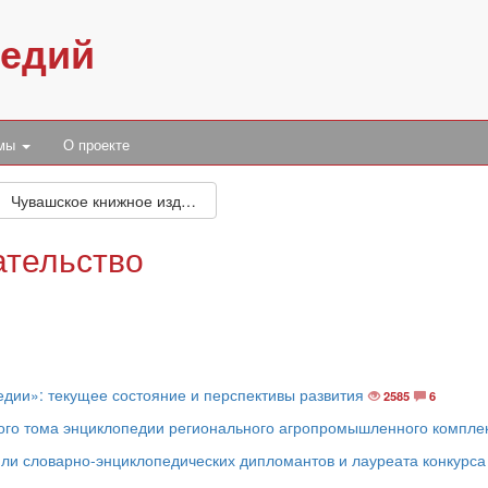
педий
умы
О проекте
Чувашское книжное издательство
ательство
дии»: текущее состояние и перспективы развития
2585
6
рого тома энциклопедии регионального агропромышленного компле
и словарно-энциклопедических дипломантов и лауреата конкурса 