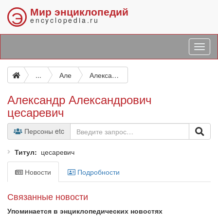
Мир энциклопедий
Э
encyclopedia.ru
...
Але
Александр Александрович цесаревич
Александр Александрович
цесаревич
Персоны etc
Титул
цесаревич
Новости
Подробности
Связанные новости
Упоминается в энциклопедических новостях