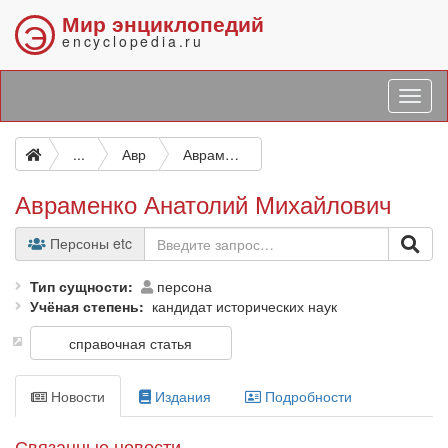
Мир энциклопедий
Э
encyclopedia.ru
...
Авр
Авраменко Анатолий Михайлович
Авраменко Анатолий Михайлович
Персоны etc
Тип сущности
персона
Учёная степень
кандидат исторических наук
справочная статья
Новости
Издания
Подробности
Связанные новости