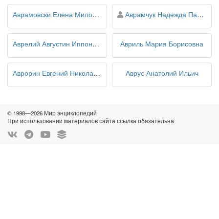
персона
Аврамовски Елена Милорадовна
Аврамчук Надежда Павловна
Аврелий Августин Иппонийский
Авриль Мария Борисовна
Аврорин Евгений Николаевич
Аврус Анатолий Ильич
© 1998—2026 Мир энциклопедий
При использовании материалов сайта ссылка обязательна