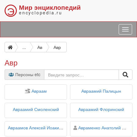
Мир энциклопедий
Э
encyclopedia.ru
...
Ав
Авр
Авр
Персоны etc
персонаж
Авраам
Авраамий Палицын
Авраамий Смоленский
Авраамий Флоринский
персона
Авраамов Алексей Иоакимович
Авраменко Анатолий Михайлович