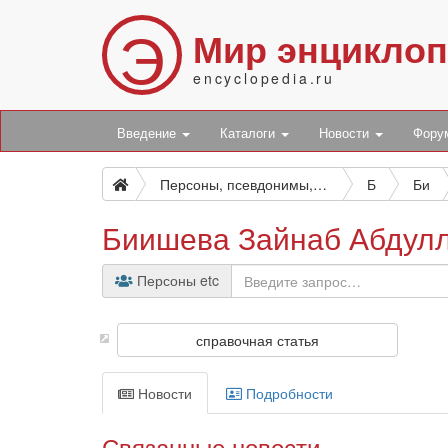
Э
Мир энцикло
encyclopedia.ru
Введение
Каталоги
Новости
Фор
Персоны, псевдонимы, персонажи и боты
Б
Би
Биишева Зайнаб Абдул
Персоны etc
справочная статья
Новости
Подробности
Связанные новости