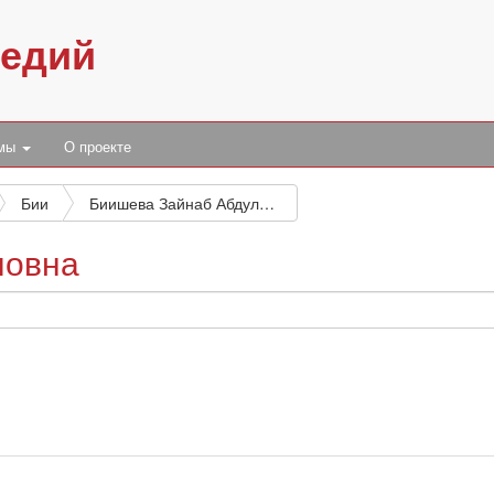
педий
умы
О проекте
Бии
Биишева Зайнаб Абдулловна
ловна