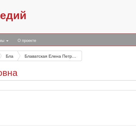
педий
умы
О проекте
Бла
Блаватская Елена Петровна
овна