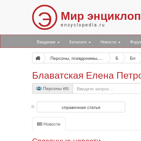
Э
Мир энцикло
encyclopedia.ru
Введение
Каталоги
Новости
Фор
Персоны, псевдонимы, персонажи и боты
Б
Бл
Блаватская Елена Петр
Персоны etc
справочная статья
Новости
Связанные новости