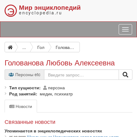
Мир энциклопедий
Э
encyclopedia.ru
...
Гол
Голованова Любовь Алексеевна
Голованова Любовь Алексеевна
Персоны etc
Тип сущности
персона
Род занятий
медик, психиатр
Новости
Связанные новости
Упоминается в энциклопедических новостях
Школьник из Черняховска издал первую часть