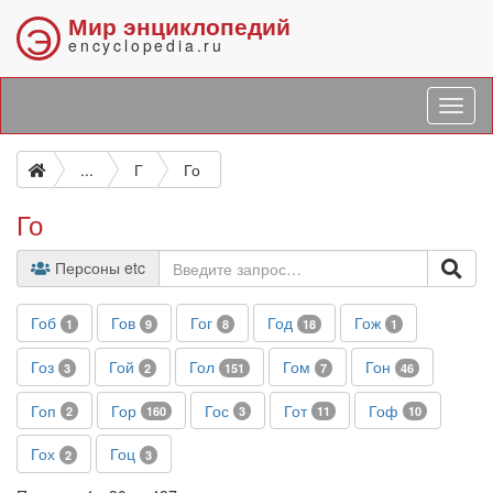
Мир энциклопедий
Э
encyclopedia.ru
...
Г
Го
Го
Персоны etc
Гоб
Гов
Гог
Год
Гож
1
9
8
18
1
Гоз
Гой
Гол
Гом
Гон
3
2
151
7
46
Гоп
Гор
Гос
Гот
Гоф
2
160
3
11
10
Гох
Гоц
2
3