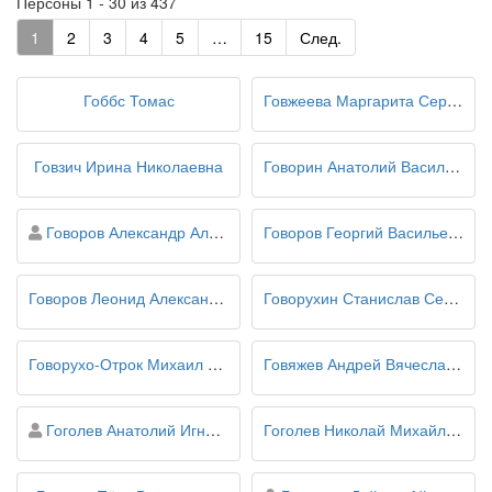
Персоны 1 - 30 из 437
1
2
3
4
5
…
15
След.
Гоббс Томас
Говжеева Маргарита Сергеевна
Говзич Ирина Николаевна
Говорин Анатолий Васильевич
персона
Говоров Александр Алексеевич
Говоров Георгий Васильевич
Говоров Леонид Александрович
Говорухин Станислав Сергеевич
Говорухо-Отрок Михаил Яковлевич
Говяжев Андрей Вячеславович
персона
Гоголев Анатолий Игнатьевич
Гоголев Николай Михайлович