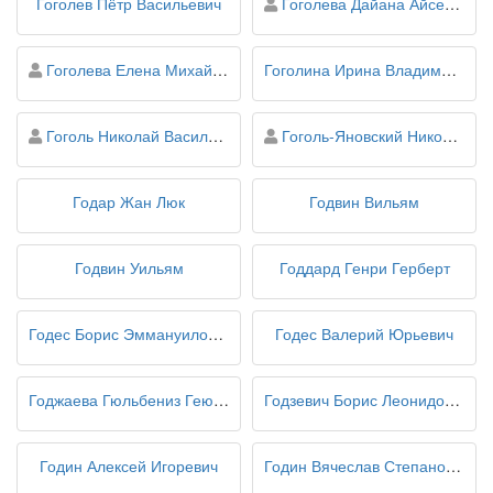
персона
Гоголев Пётр Васильевич
Гоголева Дайана Айсеновна
персона
Гоголева Елена Михайловна
Гоголина Ирина Владимировна
персона
персона
Гоголь Николай Васильевич
Гоголь-Яновский Николай Васильевич
Годар Жан Люк
Годвин Вильям
Годвин Уильям
Годдард Генри Герберт
Годес Борис Эммануилович
Годес Валерий Юрьевич
Годжаева Гюльбениз Геюш гызы
Годзевич Борис Леонидович
Годин Алексей Игоревич
Годин Вячеслав Степанович