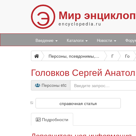
Э
Мир энцикло
encyclopedia.ru
Введение
Каталоги
Новости
Фор
Персоны, псевдонимы, персонажи и боты
Г
Го
Головков Сергей Анато
Персоны etc
справочная статья
Подробности
Дополнительная информация