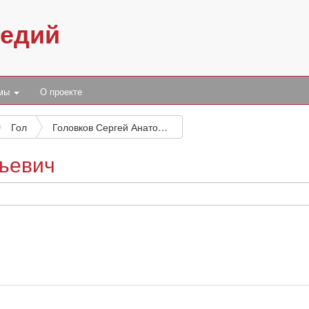
педий
умы
О проекте
Гол
Головков Сергей Анатольевич
льевич