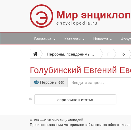
Э
Мир энцикло
encyclopedia.ru
Введение
Каталоги
Новости
Фор
Персоны, псевдонимы, персонажи и боты
Г
Го
Голубинский Евгений Ев
Персоны etc
справочная статья
© 1998—2026 Мир энциклопедий
При использовании материалов сайта ссылка обязательна