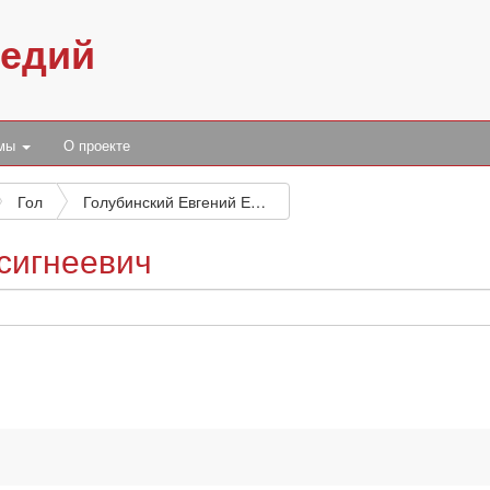
педий
умы
О проекте
Гол
Голубинский Евгений Евсигнеевич
сигнеевич