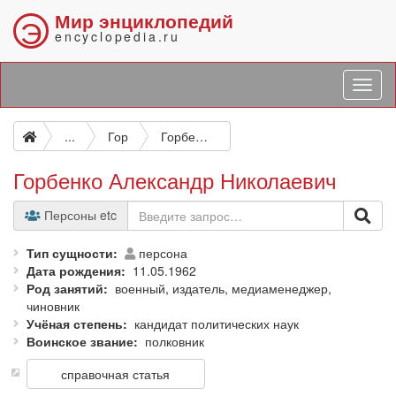
Мир энциклопедий
Э
encyclopedia.ru
...
Гор
Горбенко Александр Николаевич
Горбенко Александр Николаевич
Персоны etc
Тип сущности
персона
Дата рождения
11.05.1962
Род занятий
военный, издатель, медиаменеджер,
чиновник
Учёная степень
кандидат политических наук
Воинское звание
полковник
справочная статья