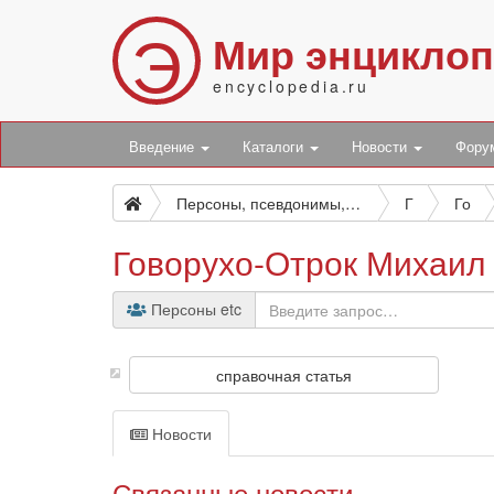
Э
Мир энцикло
encyclopedia.ru
Введение
Каталоги
Новости
Фор
Персоны, псевдонимы, персонажи и боты
Г
Го
Говорухо-Отрок Михаил
Персоны etc
справочная статья
Новости
Связанные новости