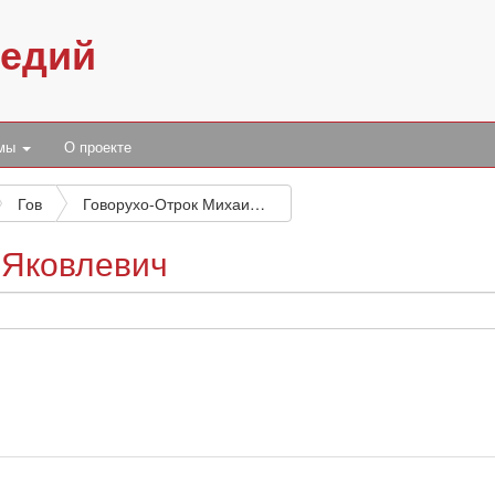
педий
умы
О проекте
Гов
Говорухо-Отрок Михаил Яковлевич
 Яковлевич