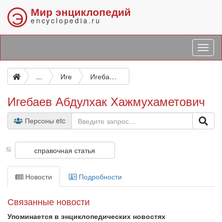
Мир энциклопедий
Э
encyclopedia.ru
...
Иге
Игебаев Абдулхак Хажмухаметович
Игебаев Абдулхак Хажмухаметович
Персоны etc
справочная статья
Новости
Подробности
Связанные новости
Упоминается в энциклопедических новостях