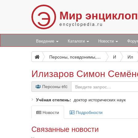
Э
Мир энцикло
encyclopedia.ru
Введение
Каталоги
Новости
Фор
Персоны, псевдонимы, персонажи и боты
И
Ил
Илизаров Симон Семён
Персоны etc
Учёная степень
доктор исторических наук
Новости
Подробности
Связанные новости