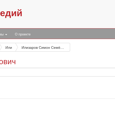
педий
умы
О проекте
Или
Илизаров Симон Семёнович
ович