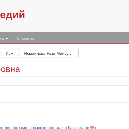
педий
умы
О проекте
Исм
Исмаилова Роза Мансуровна
ровна
ственного кино» высоко оценили в Казахстане
3