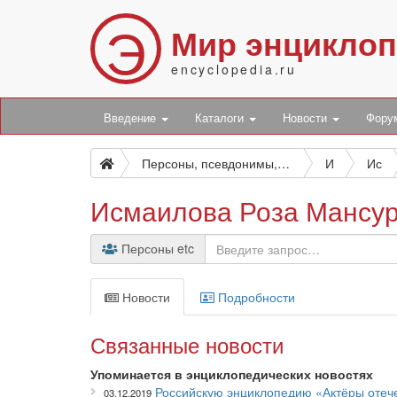
Э
Мир энцикло
encyclopedia.ru
Введение
Каталоги
Новости
Фор
Персоны, псевдонимы, персонажи и боты
И
Ис
Исмаилова Роза Мансу
Персоны etc
Новости
Подробности
Связанные новости
Упоминается в энциклопедических новостях
Российскую энциклопедию «Актёры отече
03.12.2019