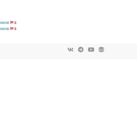
томов
2
томов
5