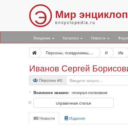
Э
Мир энцикло
encyclopedia.ru
Введение
Каталоги
Новости
Фор
Персоны, псевдонимы, персонажи и боты
И
Ив
Иванов Сергей Борисов
Персоны etc
Воинское звание
генерал-полковник
справочная статья
Новости
Издания