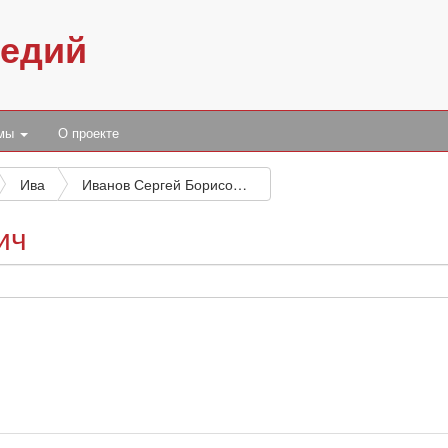
педий
умы
О проекте
Ива
Иванов Сергей Борисович
ич