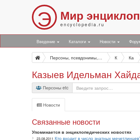
Э
Мир энцикло
encyclopedia.ru
Введение
Каталоги
Новости
Фор
Персоны, псевдонимы, персонажи и боты
К
Ка
Казыев Идельман Хайд
Персоны etc
Новости
Связанные новости
Упоминается в энциклопедических новостях
Кто входит в число знатных мечетлинцев
23.08.2011