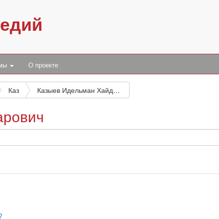
педий
умы
О проекте
Каз
Казыев Идельман Хайдарович
арович
?