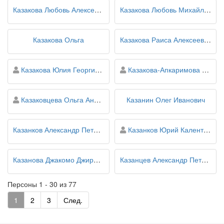
Казакова Любовь Алексеевна
Казакова Любовь Михайловна
Казакова Ольга
Казакова Раиса Алексеевна
персона
персона
Казакова Юлия Георгиевна
Казакова-Апкаримова Елена Юрьевна
персона
Казаковцева Ольга Андреевна
Казанин Олег Иванович
персона
Казанков Александр Петрович
Казанков Юрий Калентьевич
Казанова Джакомо Джироламо
Казанцев Александр Петрович
Персоны 1 - 30 из 77
1
2
3
След.