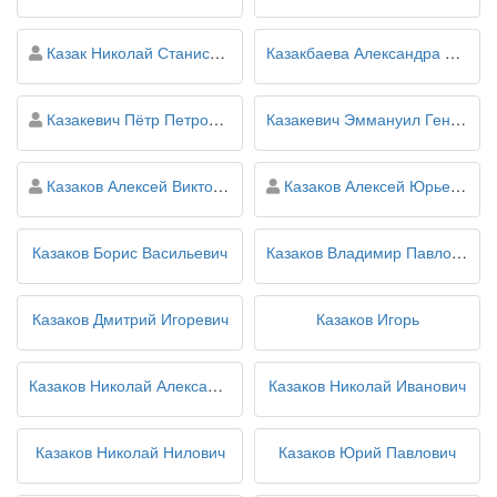
персона
Казак Николай Станиславович
Казакбаева Александра Николаевна
персона
Казакевич Пётр Петрович
Казакевич Эммануил Генрихович
персона
персона
Казаков Алексей Викторович
Казаков Алексей Юрьевич
Казаков Борис Васильевич
Казаков Владимир Павлович
Казаков Дмитрий Игоревич
Казаков Игорь
Казаков Николай Александрович
Казаков Николай Иванович
Казаков Николай Нилович
Казаков Юрий Павлович