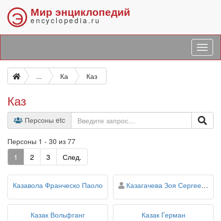
Мир энциклопедий
Э
encyclopedia.ru
...
Ка
Каз
Каз
Персоны etc
Персоны 1 - 30 из 77
1
2
3
След.
персона
Казавола Франческо Паоло
Казагачева Зоя Сергеевна
Казак Вольфганг
Казак Герман