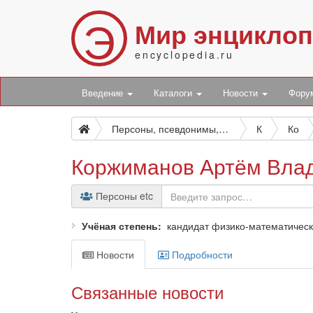
Э
Мир энцикло
encyclopedia.ru
Введение
Каталоги
Новости
Фор
Персоны, псевдонимы, персонажи и боты
К
Ко
Коржиманов Артём Вла
Персоны etc
Учёная степень
кандидат физико-математическ
Новости
Подробности
Связанные новости