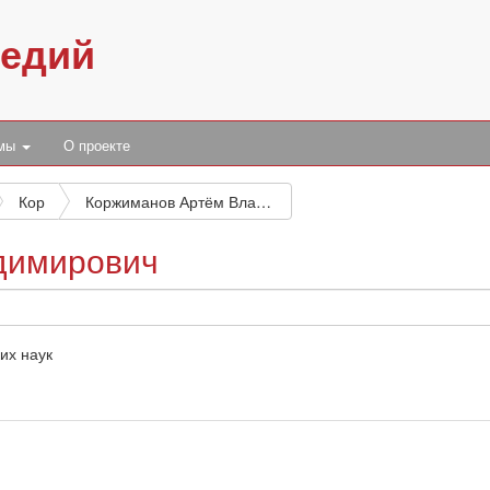
педий
умы
О проекте
Кор
Коржиманов Артём Владимирович
димирович
их наук