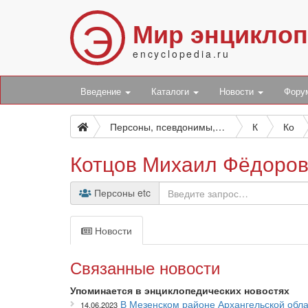
Э
Мир энцикло
encyclopedia.ru
Введение
Каталоги
Новости
Фор
Персоны, псевдонимы, персонажи и боты
К
Ко
Котцов Михаил Фёдоро
Персоны etc
Новости
Связанные новости
Упоминается в энциклопедических новостях
В Мезенском районе Архангельской обла
14.06.2023