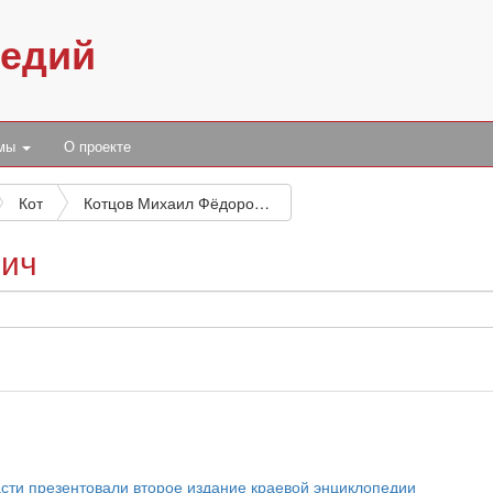
педий
умы
О проекте
Кот
Котцов Михаил Фёдорович
вич
сти презентовали второе издание краевой энциклопедии