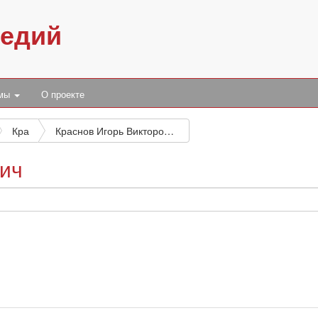
педий
умы
О проекте
Кра
Краснов Игорь Викторович
вич