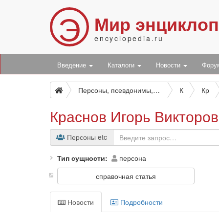
Э
Мир энцикло
encyclopedia.ru
Введение
Каталоги
Новости
Фор
Персоны, псевдонимы, персонажи и боты
К
Кр
Краснов Игорь Викторо
Персоны etc
Тип сущности
персона
справочная статья
Новости
Подробности