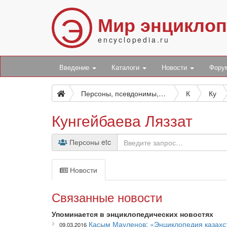
Э
Мир энцикло
encyclopedia.ru
Введение
Каталоги
Новости
Фор
Персоны, псевдонимы, персонажи и боты
К
Ку
Кунгейбаева Ляззат
Персоны etc
Новости
Связанные новости
Упоминается в энциклопедических новостях
Касым Мауленов: «Энциклопедия казахст
09.03.2016