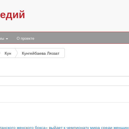
педий
умы
О проекте
Кун
Кунгейбаева Ляззат
анского женского бокса» выйдет к чемпионату мира среди женщин