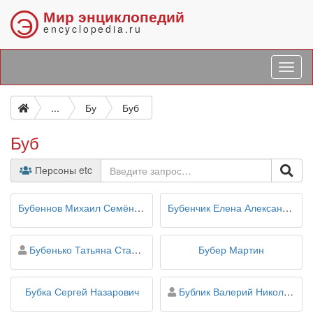
Мир энциклопедий
Э
encyclopedia.ru
...
Бу
Буб
Буб
Персоны etc
Бубеннов Михаил Семёнович
Бубенчик Елена Александровна
персона
Бубенько Татьяна Станиславовна
Бубер Мартин
персона
Бубка Сергей Назарович
Бублик Валерий Николаевич