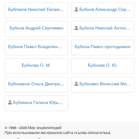
персона
Бубликов Николай Евлампиевич
Бубнов Александр Сергеевич
персона
Бубнов Андрей Сергеевич
Бубнов Николай Антонович
Бубнов Павел Владиленович
Бубнов Павел протодиакон
Бубнова О. М.
Бубнова О. Ю.
персона
Бубновене Ольга Дмитриевна
Бубнович Вячеслав Михайлович
персона
Бубякина Галина Юрьевна
© 1998—2026 Мир энциклопедий
При использовании материалов сайта ссылка обязательна