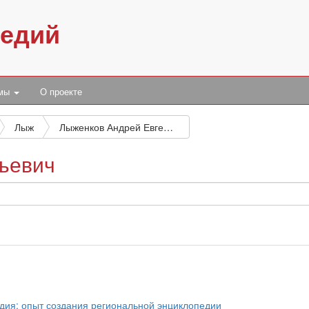
педий
умы
О проекте
Лыж
Лыженков Андрей Евгеньевич
ьевич
едия: опыт создания региональной энциклопедии