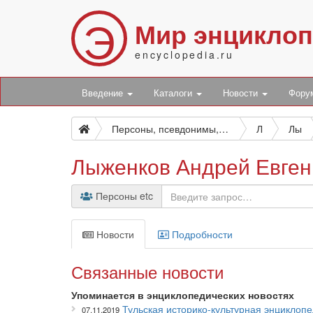
Э
Мир энцикло
encyclopedia.ru
Введение
Каталоги
Новости
Фор
Персоны, псевдонимы, персонажи и боты
Л
Лы
Лыженков Андрей Евген
Персоны etc
Новости
Подробности
Связанные новости
Упоминается в энциклопедических новостях
Тульская историко-культурная энциклоп
07.11.2019