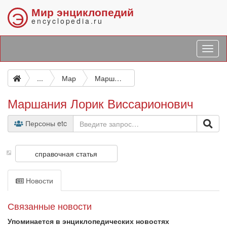
Мир энциклопедий
Э
encyclopedia.ru
...
Мар
Маршания Лорик Виссарионович
Маршания Лорик Виссарионович
Персоны etc
справочная статья
Новости
Связанные новости
Упоминается в энциклопедических новостях