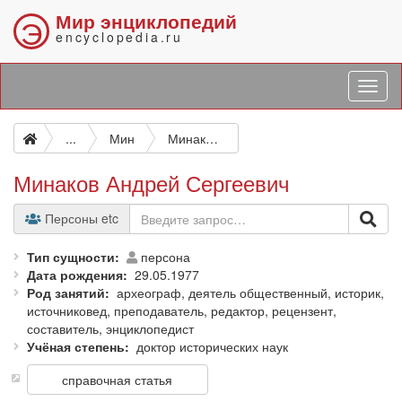
Мир энциклопедий
Э
encyclopedia.ru
...
Мин
Минаков Андрей Сергеевич
Минаков Андрей Сергеевич
Персоны etc
Тип сущности
персона
Дата рождения
29.05.1977
Род занятий
археограф, деятель общественный, историк,
источниковед, преподаватель, редактор, рецензент,
составитель, энциклопедист
Учёная степень
доктор исторических наук
справочная статья