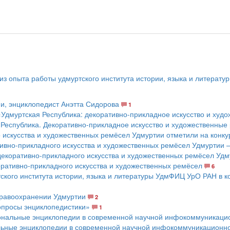
из опыта работы удмуртского института истории, языка и литерату
ии, энциклопедист Анэтта Сидорова
1
Удмуртская Республика: декоративно-прикладное искусство и худ
Республика. Декоративно-прикладное искусство и художественные
искусства и художественных ремёсел Удмуртии отметили на конкурс
ивно-прикладного искусства и художественных ремёсел Удмуртии 
екоративно-прикладного искусства и художественных ремёсел Удм
оративно-прикладного искусства и художественных ремёсел
6
кого института истории, языка и литературы УдмФИЦ УрО РАН в ко
дравоохранении Удмуртии
2
опросы энциклопедистики»
1
ональные энциклопедии в современной научной инфокоммуникаци
ьные энциклопедии в современной научной инфокоммуникационно