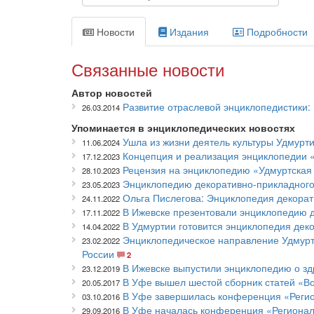
Новости
Издания
Подробности
Связанные новости
Автор новостей
Развитие отраслевой энциклопедистики: 
26.03.2014
Упоминается в энциклопедических новостях
Ушла из жизни деятель культуры Удмурт
11.06.2024
Концепция и реализация энциклопедии «
17.12.2023
Рецензия на энциклопедию «Удмуртская 
28.10.2023
Энциклопедию декоративно-прикладного 
23.05.2023
Ольга Пислегова: Энциклопедия декорат
24.11.2022
В Ижевске презентовали энциклопедию д
17.11.2022
В Удмуртии готовится энциклопедия дек
14.04.2022
Энциклопедическое направление Удмуртс
23.02.2022
России
2
В Ижевске выпустили энциклопедию о з
23.12.2019
В Уфе вышел шестой сборник статей «В
20.05.2017
В Уфе завершилась конференция «Реги
03.10.2016
В Уфе началась конференция «Регионал
29.09.2016