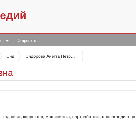
педий
умы
О проекте
Сид
Сидорова Анэтта Петровна
вна
 кадровик, корректор, машинистка, партработник, пропагандист, ре