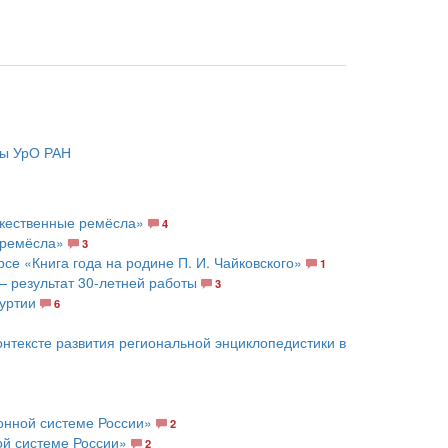
ры УрО РАН
ожественные ремёсла»
4
 ремёсла»
3
е «Книга года на родине П. И. Чайковского»
1
— результат 30-летней работы
3
уртии
6
нтексте развития региональной энциклопедистики в
онной системе России»
2
й системе России»
2