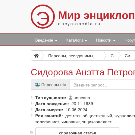
Э
Мир энцикло
encyclopedia.ru
Введение
Каталоги
Новости
Фор
Персоны, псевдонимы, персонажи и боты
С
Си
Сидорова Анэтта Петро
Персоны etc
Тип сущности
персона
Дата рождения
20.11.1939
Дата смерти
10.06.2024
Род занятий
деятель общественный, журналист,
телефонист, чиновник, энциклопедист
справочная статья