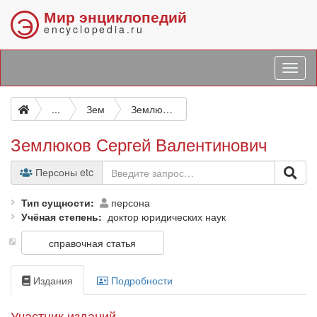
Мир энциклопедий
Э
encyclopedia.ru
...
Зем
Землюков Сергей Валентинович
Землюков Сергей Валентинович
Персоны etc
Тип сущности
персона
Учёная степень
доктор юридических наук
справочная статья
Издания
Подробности
Участник изданий