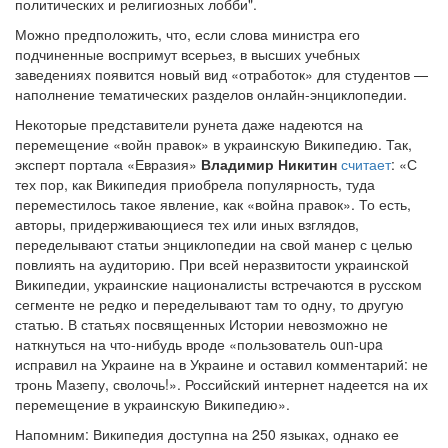
политических и религиозных лобби".
Можно предположить, что, если слова министра его
подчиненные воспримут всерьез, в высших учебных
заведениях появится новый вид «отработок» для студентов —
наполнение тематических разделов онлайн-энциклопедии.
Некоторые представители рунета даже надеются на
перемещение «войн правок» в украинскую Википедию. Так,
эксперт портала «Евразия»
Владимир Никитин
считает
: «С
тех пор, как Википедия приобрела популярность, туда
переместилось такое явление, как «война правок». То есть,
авторы, придерживающиеся тех или иных взглядов,
переделывают статьи энциклопедии на свой манер с целью
повлиять на аудиторию. При всей неразвитости украинской
Википедии, украинские националисты встречаются в русском
сегменте не редко и переделывают там то одну, то другую
статью. В статьях посвященных Истории невозможно не
наткнуться на что-нибудь вроде «пользователь oun-upa
исправил на Украине на в Украине и оставил комментарий: не
тронь Мазепу, сволочь!». Российский интернет надеется на их
перемещение в украинскую Википедию».
Напомним: Википедия доступна на 250 языках, однако ее