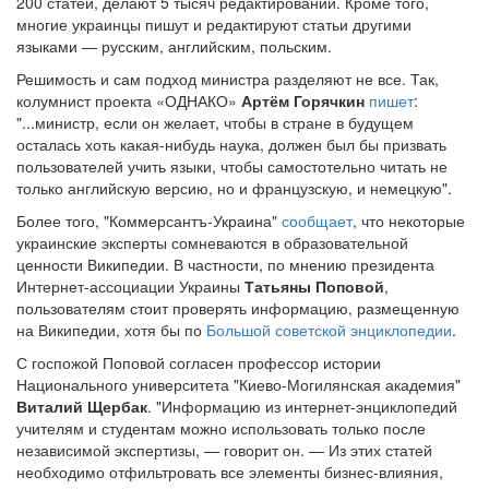
200 статей, делают 5 тысяч редактирований. Кроме того,
многие украинцы пишут и редактируют статьи другими
языками — русским, английским, польским.
Решимость и сам подход министра разделяют не все. Так,
колумнист проекта «ОДНАКО»
Артём Горячкин
пишет
:
"...министр, если он желает, чтобы в стране в будущем
осталась хоть какая-нибудь наука, должен был бы призвать
пользователей учить языки, чтобы самостотельно читать не
только английскую версию, но и французскую, и немецкую".
Более того, "Коммерсантъ-Украина"
сообщает
, что некоторые
украинские эксперты сомневаются в образовательной
ценности Википедии. В частности, по мнению президента
Интернет-ассоциации Украины
Татьяны Поповой
,
пользователям стоит проверять информацию, размещенную
на Википедии, хотя бы по
Большой советской энциклопедии
.
С госпожой Поповой согласен профессор истории
Национального университета "Киево-Могилянская академия"
Виталий Щербак
. "Информацию из интернет-энциклопедий
учителям и студентам можно использовать только после
независимой экспертизы, — говорит он. — Из этих статей
необходимо отфильтровать все элементы бизнес-влияния,