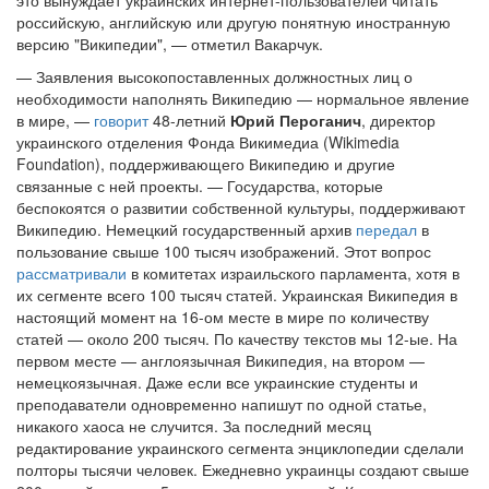
российскую, английскую или другую понятную иностранную
версию "Википедии", — отметил Вакарчук.
— Заявления высокопоставленных должностных лиц о
необходимости наполнять Википедию — нормальное явление
в мире, —
говорит
48-летний
Юрий Пероганич
, директор
украинского отделения Фонда Викимедиа (Wikimedia
Foundation), поддерживающего Википедию и другие
связанные с ней проекты. — Государства, которые
беспокоятся о развитии собственной культуры, поддерживают
Википедию. Немецкий государственный архив
передал
в
пользование свыше 100 тысяч изображений. Этот вопрос
рассматривали
в комитетах израильского парламента, хотя в
их сегменте всего 100 тысяч статей. Украинская Википедия в
настоящий момент на 16-ом месте в мире по количеству
статей — около 200 тысяч. По качеству текстов мы 12-ые. На
первом месте — англоязычная Википедия, на втором —
немецкоязычная. Даже если все украинские студенты и
преподаватели одновременно напишут по одной статье,
никакого хаоса не случится. За последний месяц
редактирование украинского сегмента энциклопедии сделали
полторы тысячи человек. Ежедневно украинцы создают свыше