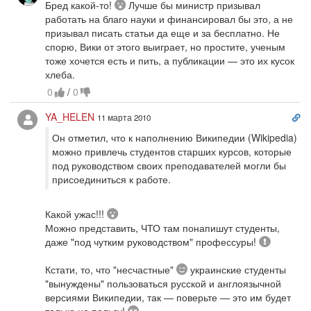
Удивлённо
Бред какой-то!
Лучше бы министр призывал
ко
работать на благо науки и финансировал бы это, а не
призывал писать статьи да еще и за бесплатно. Не
спорю, Вики от этого выиграет, но простите, ученым
тоже хочется есть и пить, а публикации — это их кусок
хлеба.
0
/
0
Сс
YA_HELEN
11 марта 2010
на
Он отметил, что к наполнению Википедии (Wikipedia)
ко
можно привлечь студентов старших курсов, которые
под руководством своих преподавателей могли бы
присоединиться к работе.
Удивлённо
Какой ужас!!!
Можно представить, ЧТО там понапишут студенты,
Восклиц
даже "под чутким руководством" профессуры!
Шутливо
Кстати, то, что "несчастные"
украинские студенты
"вынуждены" пользоваться русской и англоязычной
версиями Википедии, так — поверьте — это им будет
Смущённо
только на пользу!