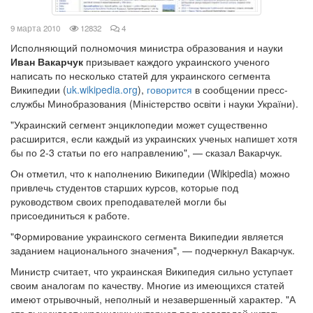
просмотров
комментариев
9 марта 2010
12832
4
Исполняющий полномочия министра образования и науки
Иван Вакарчук
призывает каждого украинского ученого
написать по несколько статей для украинского сегмента
Википедии (
uk.wikipedia.org
),
говорится
в сообщении пресс-
службы Минобразования (Міністерство освіти і науки України).
"Украинский сегмент энциклопедии может существенно
расширится, если каждый из украинских ученых напишет хотя
бы по 2-3 статьи по его направлению", — сказал Вакарчук.
Он отметил, что к наполнению Википедии (Wikipedia) можно
привлечь студентов старших курсов, которые под
руководством своих преподавателей могли бы
присоединиться к работе.
"Формирование украинского сегмента Википедии является
заданием национального значения", — подчеркнул Вакарчук.
Министр считает, что украинская Википедия сильно уступает
своим аналогам по качеству. Многие из имеющихся статей
имеют отрывочный, неполный и незавершенный характер. "А
это вынуждает украинских интернет-пользователей читать