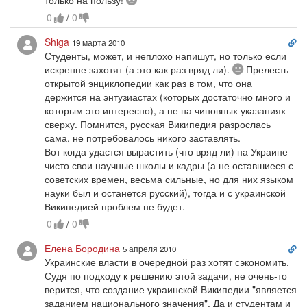
0
/
0
Сс
Shiga
19 марта 2010
на
Студенты, может, и неплохо напишут, но только если
ко
Скептически
искренне захотят (а это как раз вряд ли).
Прелесть
открытой энциклопедии как раз в том, что она
держится на энтузиастах (которых достаточно много и
которым это интересно), а не на чиновных указаниях
сверху. Помнится, русская Википедия разрослась
сама, не потребовалось никого заставлять.
Вот когда удастся вырастить (что вряд ли) на Украине
чисто свои научные школы и кадры (а не оставшиеся с
советских времен, весьма сильные, но для них языком
науки был и останется русский), тогда и с украинской
Википедией проблем не будет.
0
/
0
Сс
Елена Бородина
5 апреля 2010
на
Украинские власти в очередной раз хотят сэкономить.
ко
Судя по подходу к решению этой задачи, не очень-то
верится, что создание украинской Википедии "является
заданием национального значения". Да и студентам и