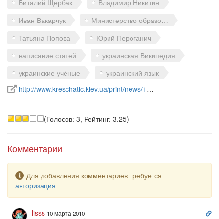
Виталий Щербак
Владимир Никитин
Иван Вакарчук
Министерство образования и науки Украины
Татьяна Попова
Юрий Пероганич
написание статей
украинская Википедия
украинские учёные
украинский язык
Ссылка на источник в интернете
http://www.kreschatic.kiev.ua/print/news/1268149522.htm...
(Голосов: 3, Рейтинг: 3.25)
Комментарии
Предупреждение
Для добавления комментариев требуется
авторизация
Сс
lisss
10 марта 2010
на