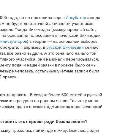
005 года, но не проходила через
Инкубатор
фонда
ам не будет достаточной активности участников.
азделе Фонда Викимедиа (международный сайт,
 на основании голосования в чеченской Википедии
инистраторов
; в теории — на основании выборов
бюрократа. Например, в
русской Википедии
сейчас
та всё равно выдали. А это означало начало той
тивного участника, они начинали переписываться,
оменту подачи нашей заявки в проекте было семь
-четыре человека, остальные учётные записи были
2 правок.
о-то править. Я создал более 600 статей в русской
азвитию раздела на родном языке. Так что у меня
нических прав с прежних администраторов чеченской
ставить этот проект ради безопасности?
ыну, грозились найти, где я живу. Был лишь один