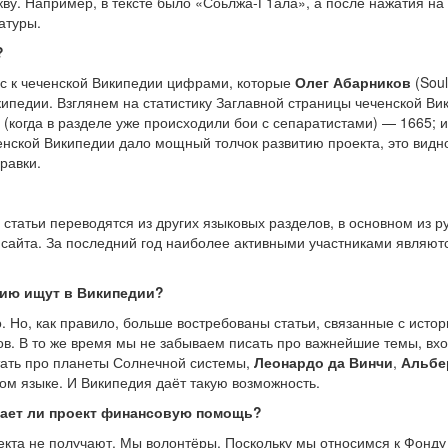
укву. Например, в тексте было «Соьлжа-Г1ала», а после нажатия на
атуры.
?
с к чеченской Википедии цифрами, которые
Олег Абарников
(Soul
педии. Взглянем на статистику Заглавной страницы чеченской Вик
(когда в разделе уже происходили бои с сепаратистами) — 1665; 
ской Википедии дало мощный толчок развитию проекта, это видно,
равки.
ю статьи переводятся из других языковых разделов, в основном из 
сайта. За последний год наиболее активными участниками являют
цию ищут в Википедии?
о. Но, как правило, больше востребованы статьи, связанные с исто
ов. В то же время мы не забываем писать про важнейшие темы, вхо
тать про планеты Солнечной системы,
Леонардо да Винчи
,
Альбе
ом языке. И Википедия даёт такую возможность.
чает ли проект финансовую помощь?
екта не получают. Мы волонтёры. Поскольку мы относимся к Фон