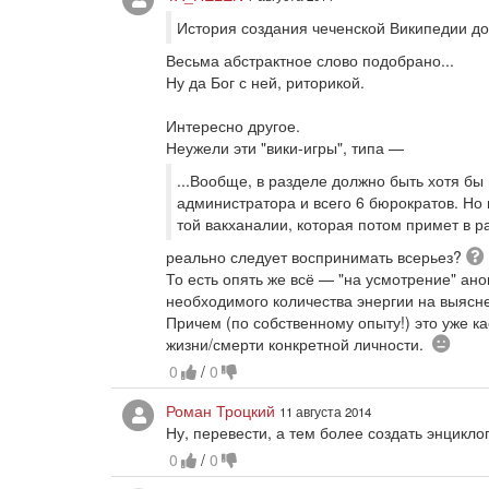
История создания чеченской Википедии д
Весьма абстрактное слово подобрано...
Ну да Бог с ней, риторикой.
Интересно другое.
Неужели эти "вики-игры", типа —
...Вообще, в разделе должно быть хотя бы
администратора и всего 6 бюрократов. Но
той вакханалии, которая потом примет в 
реально следует воспринимать всерьез?
То есть опять же всё — "на усмотрение" а
необходимого количества энергии на выясне
Причем (по собственному опыту!) это уже к
Скеп
жизни/смерти конкретной личности.
0
/
0
Роман Троцкий
11 августа 2014
Ну, перевести, а тем более создать энцикл
0
/
0