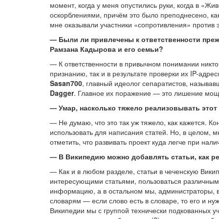
момент, когда у меня опустились руки, когда в «Ж
оскорблениями, причём это было преподнесено, как
мне оказывали участники «сопротивления» против 
—
Были ли привлечены к ответственности прежн
Рамзана Кадырова и его семьи?
— К ответственности в привычном понимании никто 
признанию, так и в результате проверки их IP-адр
Sasan700
, главный идеолог сепаратистов, называв
Dagger
. Главное их поражение — это лишение мощ
—
Умар, насколько тяжело реализовывать этот
— Не думаю, что это так уж тяжело, как кажется. 
использовать для написания статей. Но, в целом, 
отметить, что развивать проект куда легче при нали
—
В Википедию можно добавлять статьи, как р
— Как и в любом разделе, статьи в чеченскую Вики
интересующими статьями, пользоваться различными
информацию, а в остальном мы, администраторы, в
словарям — если слово есть в словаре, то его и ну
Википедии мы с группой технически подкованных у