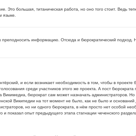
е. Это большая, титаническая работа, но оно того стоит. Ведь те
м языке.
ак преподносить информацию. Отсюда и бюрократический подход. Н
лонтёрский, и если возникает необходимость в том, чтобы в проект
голосования среди участников этого же проекта. А пост бюрократа п
 Викимедиа, бюрократ сам может назначать администраторов. Но п
ченской Википедии на тот момент не было, как не было и оснований
страторов, но ни одного бюрократа, в нём просто нет особой необх
о и показал опыт предыдущего этапа стагнации чеченского раздела