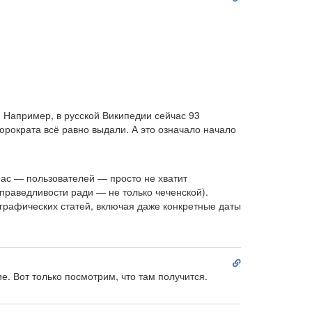
на
комментарий
. Например, в русской Википедии сейчас 93
рократа всё равно выдали. А это означало начало
нас — пользователей — просто не хватит
праведливости ради — не только чеченской).
ографических статей, включая даже конкретные даты
Ссылка
на
е. Вот только посмотрим, что там получится.
комментарий