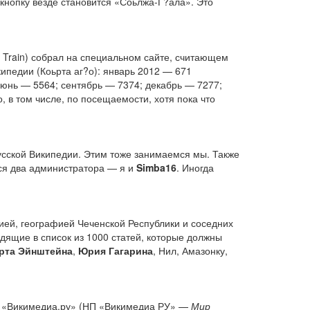
 кнопку везде становится «Соьлжа-Г?ала». Это
 Train) собрал на специальном сайте, считающем
ипедии (Коьрта аг?о): январь 2012 — 671
июнь — 5564; сентябрь — 7374; декабрь — 7277;
 в том числе, по посещаемости, хотя пока что
русской Википедии. Этим тоже занимаемся мы. Также
ся два администратора — я и
Simba16
. Иногда
рией, географией Чеченской Республики и соседних
дящие в список из 1000 статей, которые должны
рта Эйнштейна
,
Юрия Гагарина
, Нил, Амазонку,
ду «Викимедиа.ру» (НП «Викимедиа РУ» —
Мир