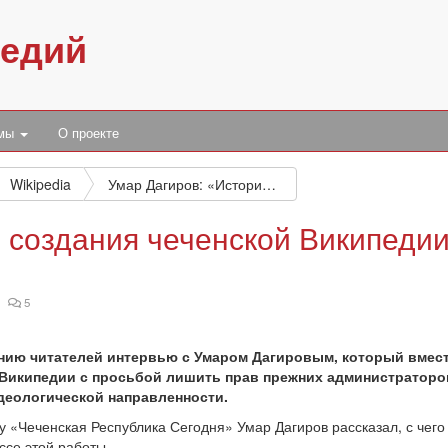
педий
умы
О проекте
Wikipedia
Умар Дагиров: «История создания чеченской Википедии довольно туманна»
 создания чеченской Википеди
мотров
комментариев
5
нию читателей интервью с Умаром Дагировым, который вмест
Википедии с просьбой лишить прав прежних администраторов
еологической направленности.
у «Чеченская Республика Сегодня» Умар Дагиров рассказал, с чего
ссе этой работы.