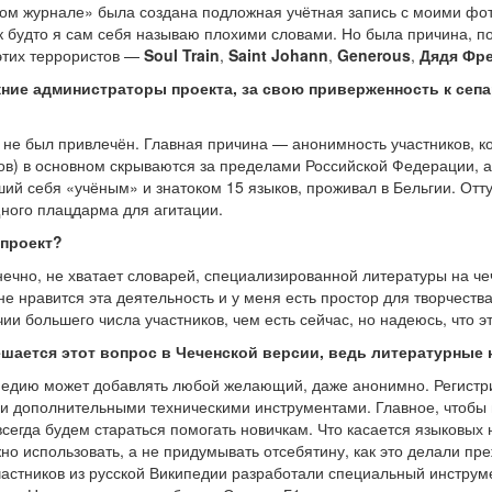
ивом журнале» была создана подложная учётная запись с моими фо
 будто я сам себя называю плохими словами. Но была причина, по
этих террористов —
Soul Train
,
Saint Johann
,
Generous
,
Дядя Фр
ие администраторы проекта, за свою приверженность к сепа
не был привлечён. Главная причина — анонимность участников, кот
есов) в основном скрываются за пределами Российской Федерации, а
ший себя «учёным» и знатоком 15 языков, проживал в Бельгии. От
ного плацдарма для агитации.
 проект?
Конечно, не хватает словарей, специализированной литературы на 
мне нравится эта деятельность и у меня есть простор для творчест
чии большего числа участников, чем есть сейчас, но надеюсь, что э
ешается этот вопрос в Чеченской версии, ведь литературны
педию может добавлять любой желающий, даже анонимно. Регистрир
 дополнительными техническими инструментами. Главное, чтобы 
сегда будем стараться помогать новичкам. Что касается языковых
жно использовать, а не придумывать отсебятину, как это делали пр
частников из русской Википедии разработали специальный инстру