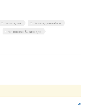
Википедия
Википедия-войны
чеченская Википедия
Ссылка