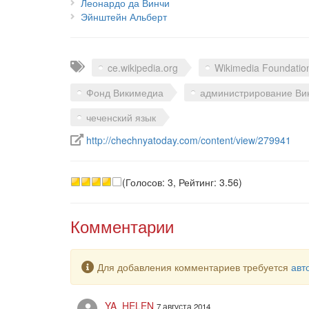
Леонардо да Винчи
Эйнштейн Альберт
Теги
ce.wikipedia.org
Wikimedia Foundatio
Фонд Викимедиа
администрирование Ви
чеченский язык
Ссылка на источник в интернете
http://chechnyatoday.com/content/view/279941
(Голосов: 3, Рейтинг: 3.56)
Комментарии
Предупреждение
Для добавления комментариев требуется
авт
YA_HELEN
7 августа 2014