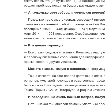
тексту все имитации буквы элп (?) на настоящую б
решает проблему нехватки буквы в раскладке клави
—
А насколько востребована чеченская версия
— Позвольте проиллюстрировать возросший интере
статистику посещений любой страницы в любой Вики
посещение; июнь — 448; декабрь — 547; март 2013 
март 2014 — 11001 посещение. Освобождение чечен
немногие стараются сами писать статьи и вносить п
—
Кто делает перевод?
— Все статьи создают участники. Конечно, зачасту
я перевожу системные сообщения для интерфейса 
правки вносят и другие участники.
—
Можете сказать, какую в основном информа
— Точно ответить на этот вопрос достаточно сложн
регионов, культурой чеченцев и родственных народ
быть во всех Википедиях. Чеченцы имеют право чи
Токио, Париж и Санкт-Петербург на родном чеченск
—
И последний, но очень важный вопрос, полу
— Нет, никакой финансовой помощи участники про