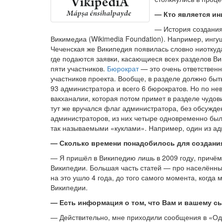
—
Кто является ин
— История создани
Викимедиа (Wikimedia Foundation). Например, ингуш
Чеченская же Википедия появилась словно ниоткуда
где подаются заявки, касающиеся всех разделов В
пяти участников.
Бюрократ
— это очень ответствен
участников проекта. Вообще, в разделе должно быт
93 администратора и всего 6 бюрократов. Но по н
вакханалии, которая потом примет в разделе чудов
тут же вручался флаг администратора, без обсужде
администраторов, из них четыре одновременно был
так называемыми «куклами». Например, один из ад
—
Сколько времени понадобилось для создани
— Я пришёл в Википедию лишь в 2009 году, причём 
Википедии. Большая часть статей — про населённые
на это ушло 4 года, до того самого момента, когд
Википедии.
—
Есть информация о том, что Вам и вашему сы
— Действительно, мне приходили сообщения в «Одно