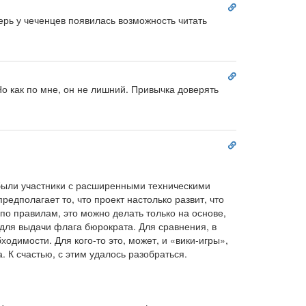
Ссылка
на
перь у чеченцев появилась возможность читать
комментарий
Ссылка
на
о как по мне, он не лишний. Привычка доверять
комментарий
Ссылка
на
комментарий
е были участники с расширенными техническими
редполагает то, что проект настолько развит, что
о правилам, это можно делать только на основе,
 для выдачи флага бюрократа. Для сравнения, в
одимости. Для кого-то это, может, и «вики-игры»,
. К счастью, с этим удалось разобраться.