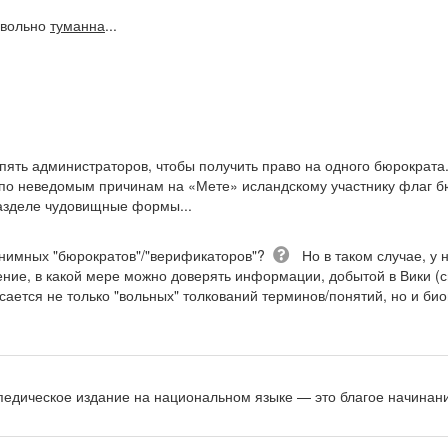
овольно
туманна
...
 пять администраторов, чтобы получить право на одного бюрократа
 по неведомым причинам на «Мете» исландскому участнику флаг бю
разделе чудовищные формы...
Вопрос
Вопрос
нонимных "бюрократов"/"верификаторов"?
Но в таком случае, у 
ние, в какой мере можно доверять информации, добытой в Вики (с
асается не только "вольных" толкований терминов/понятий, но и би
тически
опедическое издание на национальном языке — это благое начинани