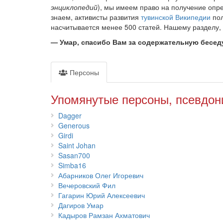
энциклопедий
), мы имеем право на получение опре
знаем, активисты развития
тувинской Википедии
пол
насчитывается менее 500 статей. Нашему разделу, в
—
Умар, спасибо Вам за содержательную беседу
Персоны
Упомянутые персоны, псевдон
Dagger
Generous
Girdi
Saint Johan
Sasan700
Simba16
Абарников Олег Игоревич
Вечеровский Фил
Гагарин Юрий Алексеевич
Дагиров Умар
Кадыров Рамзан Ахматович