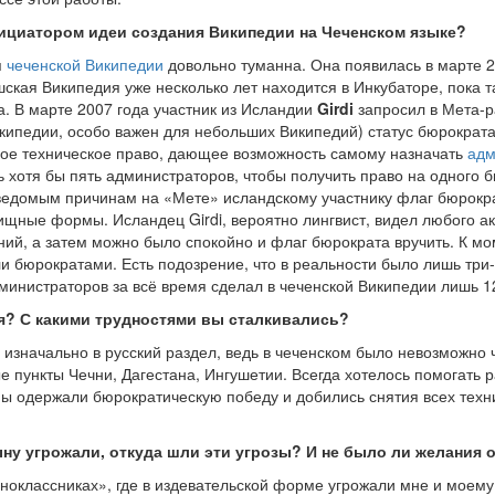
ициатором идеи создания Википедии на Чеченском языке?
я
чеченской Википедии
довольно туманна. Она появилась в марте 2
ская Википедия уже несколько лет находится в Инкубаторе, пока т
. В марте 2007 года участник из Исландии
Girdi
запросил в Мета-р
икипедии, особо важен для небольших Википедий) статус бюрократа
ное техническое право, дающее возможность самому назначать
адм
ь хотя бы пять администраторов, чтобы получить право на одного 
еведомым причинам на «Мете» исландскому участнику флаг бюрокра
ищные формы. Исландец Girdi, вероятно лингвист, видел любого ак
ний, а затем можно было спокойно и флаг бюрократа вручить. К м
и бюрократами. Есть подозрение, что в реальности было лишь три
министраторов за всё время сделал в чеченской Википедии лишь 1
я? С какими трудностями вы сталкивались?
изначально в русский раздел, ведь в чеченском было невозможно чт
 пункты Чечни, Дагестана, Ингушетии. Всегда хотелось помогать р
а мы одержали бюрократическую победу и добились снятия всех тех
ну угрожали, откуда шли эти угрозы? И не было ли желания о
классниках», где в издевательской форме угрожали мне и моему с