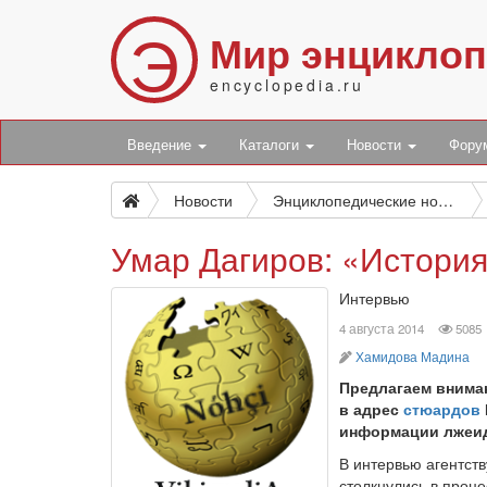
Э
Мир энцикло
encyclopedia.ru
Введение
Каталоги
Новости
Фор
Новости
Энциклопедические новости
Умар Дагиров: «История
Интервью
прос
4 августа 2014
5085
автор
Хамидова Мадина
Предлагаем внима
в адрес
стюардов
информации лжеид
В интервью агентств
столкнулись в проце