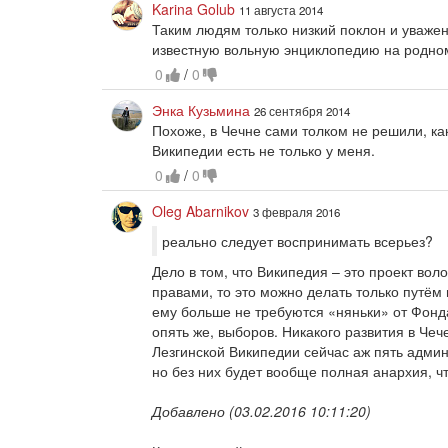
Karina Golub
11 августа 2014
Таким людям только низкий поклон и уважени
известную вольную энциклопедию на родно
0
/
0
Энка Кузьмина
26 сентября 2014
Похоже, в Чечне сами толком не решили, к
Википедии есть не только у меня.
0
/
0
Oleg Abarnikov
3 февраля 2016
реально следует воспринимать всерьез?
Дело в том, что Википедия – это проект во
правами, то это можно делать только путём 
ему больше не требуются «няньки» от Фонда
опять же, выборов. Никакого развития в Че
Лезгинской Википедии сейчас аж пять админи
но без них будет вообще полная анархия, чт
Добавлено (03.02.2016 10:11:20)