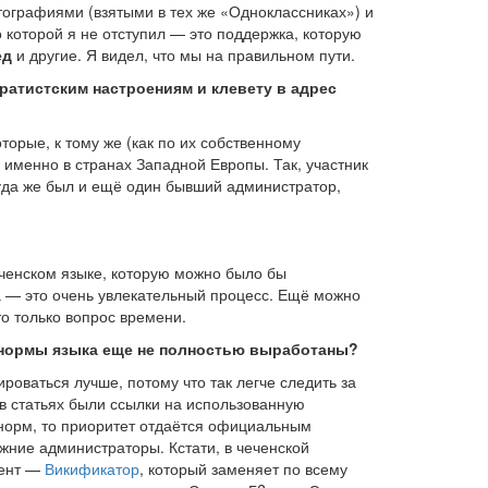
тографиями (взятыми в тех же «Одноклассниках») и
 которой я не отступил — это поддержка, которую
ед
и другие. Я видел, что мы на правильном пути.
ратистским настроениям и клевету в адрес
орые, к тому же (как по их собственному
 именно в странах Западной Европы. Так, участник
туда же был и ещё один бывший администратор,
чеченском языке, которую можно было бы
ва — это очень увлекательный процесс. Ещё можно
то только вопрос времени.
е нормы языка еще не полностью выработаны?
оваться лучше, потому что так легче следить за
в статьях были ссылки на использованную
 норм, то приоритет отдаётся официальным
ежние администраторы. Кстати, в чеченской
мент —
Викификатор
, который заменяет по всему