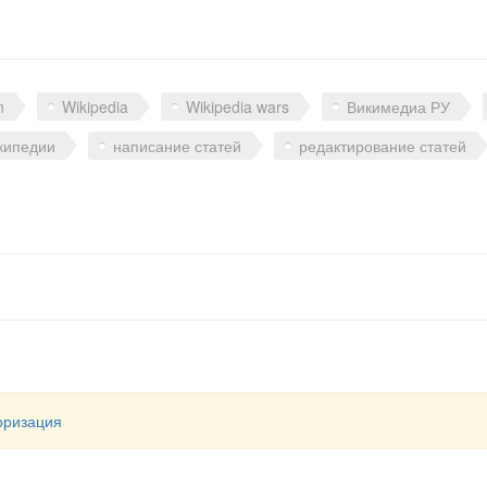
n
Wikipedia
Wikipedia wars
Викимедиа РУ
кипедии
написание статей
редактирование статей
оризация