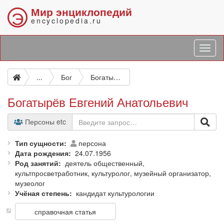
Мир энциклопедий
Э
encyclopedia.ru
...
Бог
Богатырёв Евгений Анатольевич
Богатырёв Евгений Анатольевич
Персоны etc
Тип сущности
персона
Дата рождения
24.07.1956
Род занятий
деятель общественный,
культпросветработник, культуролог, музейный организатор,
музеолог
Учёная степень
кандидат культурологии
справочная статья