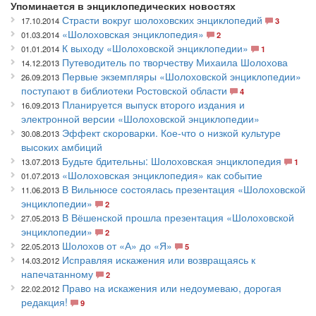
Упоминается в энциклопедических новостях
Страсти вокруг шолоховских энциклопедий
17.10.2014
3
«Шолоховская энциклопедия»
01.03.2014
2
К выходу «Шолоховской энциклопедии»
01.01.2014
1
Путеводитель по творчеству Михаила Шолохова
14.12.2013
Первые экземпляры «Шолоховской энциклопедии»
26.09.2013
поступают в библиотеки Ростовской области
4
Планируется выпуск второго издания и
16.09.2013
электронной версии «Шолоховской энциклопедии»
Эффект скороварки. Кое-что о низкой культуре
30.08.2013
высоких амбиций
Будьте бдительны: Шолоховская энциклопедия
13.07.2013
1
«Шолоховская энциклопедия» как событие
01.07.2013
В Вильнюсе состоялась презентация «Шолоховской
11.06.2013
энциклопедии»
2
В Вёшенской прошла презентация «Шолоховской
27.05.2013
энциклопедии»
2
Шолохов от «А» до «Я»
22.05.2013
5
Исправляя искажения или возвращаясь к
14.03.2012
напечатанному
2
Право на искажения или недоумеваю, дорогая
22.02.2012
редакция!
9