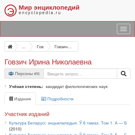
Мир энциклопедий
Э
encyclopedia.ru
...
Гов
Говзич Ирина Николаевна
Говзич Ирина Николаевна
Персоны etc
Учёная степень
кандидат филологических наук
Издания
Подробности
Участник изданий
Культура Беларусі: энцыклапедыя. Ў 6 тамах. Том 1. А — Б
(2010)
Культура Беларусі: энцыклапедыя. Ў 6 тамах. Том 2. Б — Г