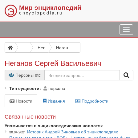
Мир энциклопедий
Э
encyclopedia.ru
...
Нег
Неганов Сергей Васильевич
Неганов Сергей Васильевич
Персоны etc
Тип сущности
персона
Новости
Издания
Подробности
Связанные новости
Упоминается в энциклопедических новостях
Историк Андрей Зиновьев об энциклопедиях
30.04.2021
Пермского края в годы ВОВ: «Назвать их работу надо было