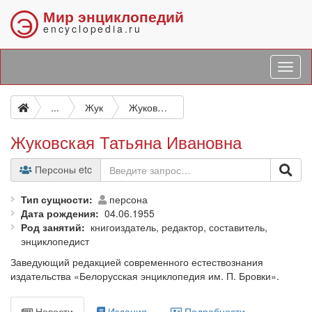
Мир энциклопедий
Э
encyclopedia.ru
...
Жук
Жуковская Татьяна Ивановна
Жуковская Татьяна Ивановна
Персоны etc
Тип сущности
персона
Дата рождения
04.06.1955
Род занятий
книгоиздатель, редактор, составитель,
энциклопедист
Заведующий редакцией современного естествознания
издательства «Белорусская энциклопедия им. П. Бровки».
Новости
Издания
Подробности