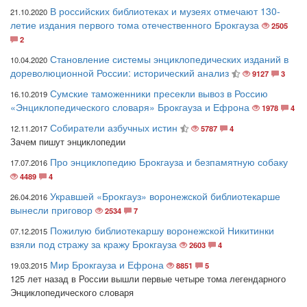
В российских библиотеках и музеях отмечают 130-
21.10.2020
летие издания первого тома отечественного Брокгауза
2505
2
Становление системы энциклопедических изданий в
10.04.2020
дореволюционной России: исторический анализ
9127
3
Сумские таможенники пресекли вывоз в Россию
16.10.2019
«Энциклопедического словаря» Брокгауза и Ефрона
1978
4
Собиратели азбучных истин
12.11.2017
5787
4
Зачем пишут энциклопедии
Про энциклопедию Брокгауза и безпамятную собаку
17.07.2016
4489
4
Укравшей «Брокгауз» воронежской библиотекарше
26.04.2016
вынесли приговор
2534
7
Пожилую библиотекаршу воронежской Никитинки
07.12.2015
взяли под стражу за кражу Брокгауза
2603
4
Мир Брокгауза и Ефрона
19.03.2015
8851
5
125 лет назад в России вышли первые четыре тома легендарного
Энциклопедического словаря