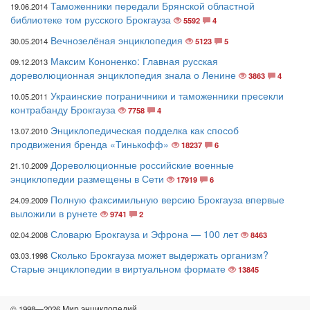
Таможенники передали Брянской областной
19.06.2014
библиотеке том русского Брокгауза
5592
4
Вечнозелёная энциклопедия
30.05.2014
5123
5
Максим Кононенко: Главная русская
09.12.2013
дореволюционная энциклопедия знала о Ленине
3863
4
Украинские пограничники и таможенники пресекли
10.05.2011
контрабанду Брокгауза
7758
4
Энциклопедическая подделка как способ
13.07.2010
продвижения бренда «Тинькофф»
18237
6
Дореволюционные российские военные
21.10.2009
энциклопедии размещены в Сети
17919
6
Полную факсимильную версию Брокгауза впервые
24.09.2009
выложили в рунете
9741
2
Словарю Брокгауза и Эфрона — 100 лет
02.04.2008
8463
Сколько Брокгауза может выдержать организм?
03.03.1998
Старые энциклопедии в виртуальном формате
13845
© 1998—2026 Мир энциклопедий