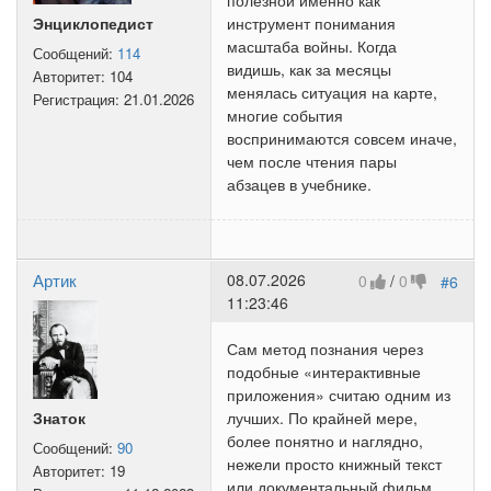
полезной именно как
Энциклопедист
инструмент понимания
масштаба войны. Когда
Сообщений:
114
видишь, как за месяцы
Авторитет:
104
менялась ситуация на карте,
Регистрация:
21.01.2026
многие события
воспринимаются совсем иначе,
чем после чтения пары
абзацев в учебнике.
Артик
08.07.2026
0
/
0
#6
11:23:46
Сам метод познания через
подобные «интерактивные
приложения» считаю одним из
Знаток
лучших. По крайней мере,
более понятно и наглядно,
Сообщений:
90
нежели просто книжный текст
Авторитет:
19
или документальный фильм.