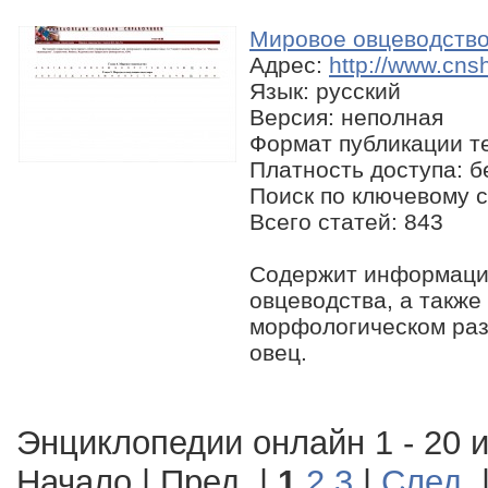
Мировое овцеводств
Адрес:
http://www.cns
Язык: русский
Версия: неполная
Формат публикации те
Платность доступа: 
Поиск по ключевому с
Всего статей: 843
Содержит информаци
овцеводства, а также
морфологическом ра
овец.
Энциклопедии онлайн 1 - 20 и
Начало | Пред. |
1
2
3
|
След.